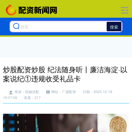
搜索
炒股配资炒股 纪法随身听丨廉洁海淀·以
案说纪①违规收受礼品卡
来源：双融优配
网站：广盛配资
日期：2025-12-18
15:07:09
查看：217