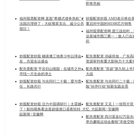
即将亮相
福州股票配资网 直面“希腊式债务危机”？
炒股配资炒股 AMD表示将在
法国总理拼了：大砍预算支出、减少公共
重启对中国的MI308芯片销售
假日！
福州股票配资网 渡江战役时
这座城市围三厥一：敌人已在
药
炒股配资炒股 穗港澳三地青少年以球会
配先查配资 涉碳排放，广东
友，共迎全运盛会
资源审判有重大影响力十大案
配先查配资 平谷归山陵园：在城市之外，
配先查配资 “苏超“第九轮上
寻找一片生命的净土
大战
炒股配资炒股 与光同行二十载：爱与责
配先查配资 与光同行二十载：
任，长路共行
险“伙伴行动”创新实践全景
炒股配资炒股 活力中国调研行｜太震撼
配先查配资 又见丨一张照片
了！航拍视角看这座超级港口昼夜轮转_大
忆_大皖新闻 | 安徽网
皖新闻 | 安徽网
配先查配资 四川渠县62万亩水
举办趣味运动会奏响“丰收交响