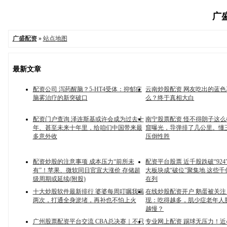
广盛
广盛配资
»
站点地图
最新文章
配资公司 泻药醒脑？5-HT4受体：抑郁症
云南炒股配资 网友吃出的蓝
脑雾治疗的新突破口
么？终于真相大白
配资门户查询 泽连斯基或许会成为过去十
南宁股票配资 怪不得朗子这
年、甚至未来十年里，给咱们中国带来最
窟曝光，导弹排了几公里。懂
多意外收
压倒性胜
配资炒股的注意事项 成本压力“前所未
配资平台股票 近千股跌破“92
有”！苹果、微软同日官宣大涨价 存储超
大板块成“破位”聚集地 这些
级周期或延续(附股)
在列
十大炒股软件最新排行 婆婆每周叮嘱我喝
在线炒股配资开户 鹅蛋被关
两次，打通全身淤堵，再补也不怕上火
现：吃得越多，肌少症老年人
越慢？
广州股票配资平台交流 CBA总决赛｜不只
专业网上配资 踢球无压力！近