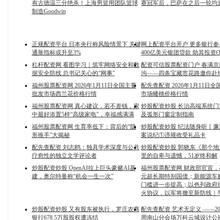
有古德温三分绝杀！上海男篮用团队篮球
赛冠军后，巴萨在之后一轮均
制造Goodwin
正规配资平台 日本央行称风险情景下 关键
网上配资平台开户 更多银行
通胀指标或升至3%
400亿美元银团贷款 助其投资Op
杠杆配资网 看图学习｜筑牢网络安全和数
配资可信股票配资门户 春满
据安全防线 总书记关心的“网事”
沟——四条宝藏赏花路邀你赴
福州股票配资网 2026年1月11日全国主要
配先查配资 2026年1月11日
批发市场西兰花价格行情
市场蟠桃价格行情
福州股票配资网 真心建议，若不差钱，家
炒股配资炒股 长治高端系统
中最好添置5样“高级家电”，幸福感满满
及弧形门窗定制指南
福州股票配资网 生育率低下：背后的“隐
炒股配资炒股 纪法随身听丨廉
形推手”大揭秘
案说纪①违规收受礼品卡
配先查配资 刘志鸥：独具学术深度与公共
炒股配资炒股 郭晓东《那个
疗愈性的独立文学评论者
里的自卑与遗憾，51岁终和解
炒股配资炒股 OpenAI拉上巨头豪赌AI基
福州股票配资网 财政部官宣，事
建，奥尔特曼称“机会一生一次”
元超长期特别国债；新能源车
门槛进一步提高；以色列政府
火协议，以军将撤至新防线｜
炒股配资炒股 又有股东被执行，罗庄农商
配先查配资 艺术无定义 ——2
银行678.5万股股权遭冻结
周南山分会场万科云城设计公