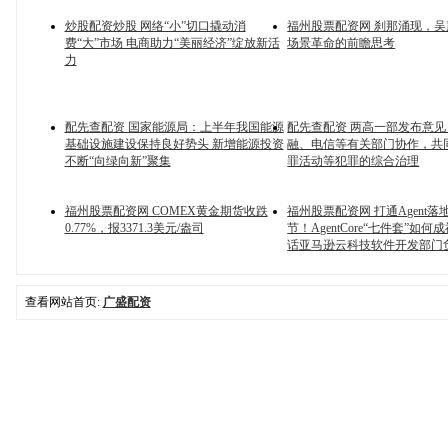
炒股配资炒股 网络“小”切口撬动消
福州股票配资网 刹那涌现，吴
费“大”市场 电商助力“美丽经济”绽放新活
场景革命的前瞻思考
力
配先查配资 国家能源局：上半年我国能源
配先查配资 两高一部发布意
基础设施建设保持良好势头 新增能源投资
融、电信等有关部门协作，共
不断“向绿向新”聚集
罪活动等犯罪的综合治理
福州股票配资网 COMEX黄金期货收跌
福州股票配资网 打通Agent落
0.77%，报3371.3美元/盎司
节！AgentCore“七件套”如
话亚马逊云科技软件开发部门
查看网站首页:
广盛配资