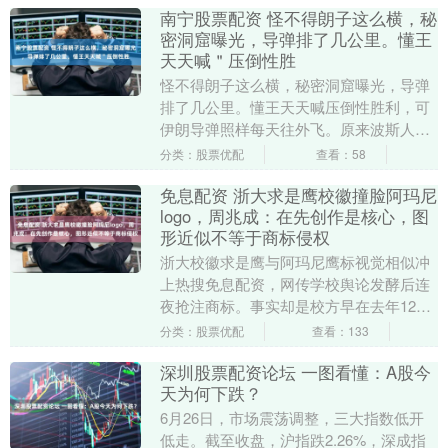
南宁股票配资 怪不得朗子这么横，秘
密洞窟曝光，导弹排了几公里。懂王
天天喊＂压倒性胜
怪不得朗子这么横，秘密洞窟曝光，导弹
排了几公里。懂王天天喊压倒性胜利，可
伊朗导弹照样每天往外飞。原来波斯人都
把整座山都挖成了导弹城，主打一个你炸
分类：股票优配
查看：58
你的，他打他的。....
免息配资 浙大求是鹰校徽撞脸阿玛尼
logo，周兆成：在先创作是核心，图
形近似不等于商标侵权
浙大校徽求是鹰与阿玛尼鹰标视觉相似冲
上热搜免息配资，网传学校舆论发酵后连
夜抢注商标。事实却是校方早在去年12月
就提交图形注册。从著作权在先使用、商
分类：股票优配
查看：133
标近似判定两方....
深圳股票配资论坛 一图看懂：A股今
天为何下跌？
6月26日，市场震荡调整，三大指数低开
低走。截至收盘，沪指跌2.26%，深成指