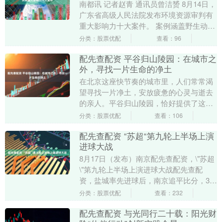
南都讯 记者赵青 通讯员曾洁赟 8月14日，
广东省高级人民法院发布环境资源审判有
重大影响力十大案件。 案例涵盖野生动植
物资源保护、环境污染治理、生态修复、
分类：股票优配
查看：96
碳排放....
配先查配资 平谷归山陵园：在城市之
外，寻找一片生命的净土
在北京这座快节奏的城市里，人们常常渴
望寻找一片净土，安放疲惫的心灵与逝去
的亲人。平谷归山陵园，恰好提供了这样
一处远离喧嚣的宁静之地。它隐于平谷的
分类：股票优配
查看：106
青山绿水间，以自....
配先查配资 “苏超“第九轮上半场上演
进球大战
8月17日（发布）南京配先查配资，\"苏超
\"第九轮上半场上演进球大战配先查配
资，盐城率先进球后，南京追平比分，3分
钟内盐城\"闪电\"逆转完成反超 （记者
分类：股票优配
查看：232
时....
配先查配资 与光同行二十载：阳光财