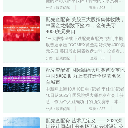
他的评论实践不仅限于传统的文学赏析，
而是融合了心理学、哲学、数字文明批判
分类：股票优配
查看：203
等多学科理论，....
配先查配资 美股三大股指集体收跌，
中国金龙指数下挫2%，金价失守
4000美元关口
*三大股指全线下跌配先查配资 *热门中概
股普遍承压 *COMEX黄金期货失守4000美
元关口 美国股市周四收盘走弱，投资者在
缺乏新的经济数据和市场催化剂的情况
分类：股票优配
查看：88
下....
配先查配资 国际跳绳大师赛首次落地
中国&#32;助力上海打造全球著名体
育城市
中新网上海10月10日电 (记者 李佳佳)记者
10日从2025年国际跳绳大师赛发布会上获
悉，作为个人跳绳项目的顶尖赛事，本次
大师赛将于10月17日至21日首次落....
分类：股票优配
查看：237
配先查配资 艺术无定义 ——2025深
圳设计周南山分会场万科云城设计公