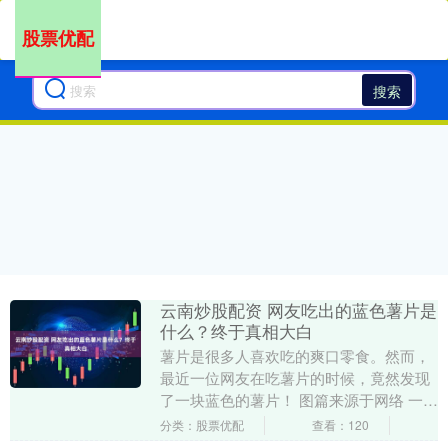
股票优配
搜索
云南炒股配资 网友吃出的蓝色薯片是
什么？终于真相大白
薯片是很多人喜欢吃的爽口零食。然而，
最近一位网友在吃薯片的时候，竟然发现
了一块蓝色的薯片！ 图篇来源于网络 一时
间， “蓝色薯片”的话题迅速霸占网络热
分类：股票优配
查看：120
搜，网友们....