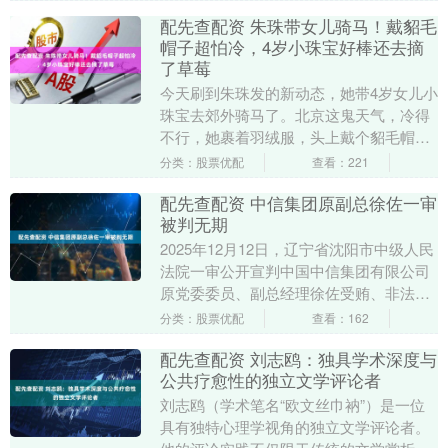
水泥窗套的....
配先查配资 朱珠带女儿骑马！戴貂毛
帽子超怕冷，4岁小珠宝好棒还去摘
了草莓
今天刷到朱珠发的新动态，她带4岁女儿小
珠宝去郊外骑马了。北京这鬼天气，冷得
不行，她裹着羽绒服，头上戴个貂毛帽子
配先查配资，手一直插在口袋里搓来搓
分类：股票优配
查看：221
去，鼻子都冻红了....
配先查配资 中信集团原副总徐佐一审
被判无期
2025年12月12日，辽宁省沈阳市中级人民
法院一审公开宣判中国中信集团有限公司
原党委委员、副总经理徐佐受贿、非法经
营同类营业案，对被告人徐佐以受贿罪判
分类：股票优配
查看：162
处无期徒....
配先查配资 刘志鸥：独具学术深度与
公共疗愈性的独立文学评论者
刘志鸥（学术笔名“欧文丝巾衲”）是一位
具有独特心理学视角的独立文学评论者。