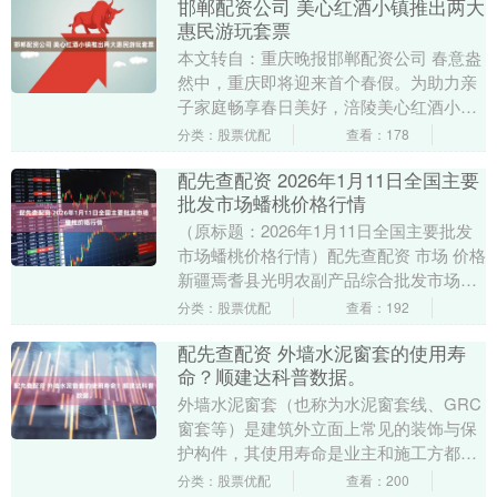
邯郸配资公司 美心红酒小镇推出两大
惠民游玩套票
本文转自：重庆晚报邯郸配资公司 春意盎
然中，重庆即将迎来首个春假。为助力亲
子家庭畅享春日美好，涪陵美心红酒小镇
推出两大惠民游玩套票，以超高性价比、
分类：股票优配
查看：178
丰富游乐体验与....
配先查配资 2026年1月11日全国主要
批发市场蟠桃价格行情
（原标题：2026年1月11日全国主要批发
市场蟠桃价格行情）配先查配资 市场 价格
新疆焉耆县光明农副产品综合批发市场
7.00 单位：元/公斤 数据来源：农业....
分类：股票优配
查看：192
配先查配资 外墙水泥窗套的使用寿
命？顺建达科普数据。
外墙水泥窗套（也称为水泥窗套线、GRC
窗套等）是建筑外立面上常见的装饰与保
护构件，其使用寿命是业主和施工方都非
常关心的问题。 影响使用寿命的关键因素
分类：股票优配
查看：200