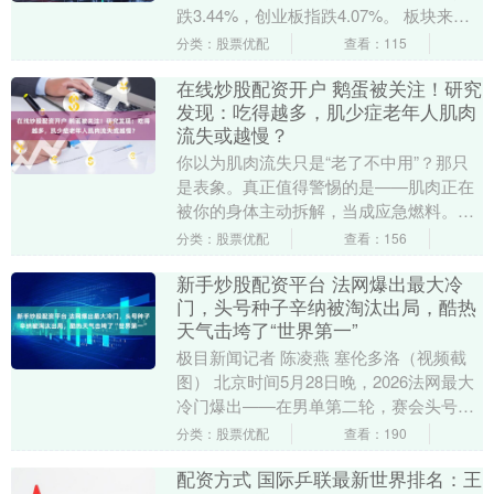
跌3.44%，创业板指跌4.07%。 板块来
看，玻璃基板概念逆势拉升，绿电概念盘
分类：股票优配
查看：115
中....
在线炒股配资开户 鹅蛋被关注！研究
发现：吃得越多，肌少症老年人肌肉
流失或越慢？
你以为肌肉流失只是“老了不中用”？那只
是表象。真正值得警惕的是——肌肉正在
被你的身体主动拆解，当成应急燃料。这
不是退化，而是一场无声的代谢叛变。 而
分类：股票优配
查看：156
在这场叛变中....
新手炒股配资平台 法网爆出最大冷
门，头号种子辛纳被淘汰出局，酷热
天气击垮了“世界第一”
极目新闻记者 陈凌燕 塞伦多洛（视频截
图） 北京时间5月28日晚，2026法网最大
冷门爆出——在男单第二轮，赛会头号种
子、“世界第一”辛纳以6-3、6-2、5-....
分类：股票优配
查看：190
配资方式 国际乒联最新世界排名：王