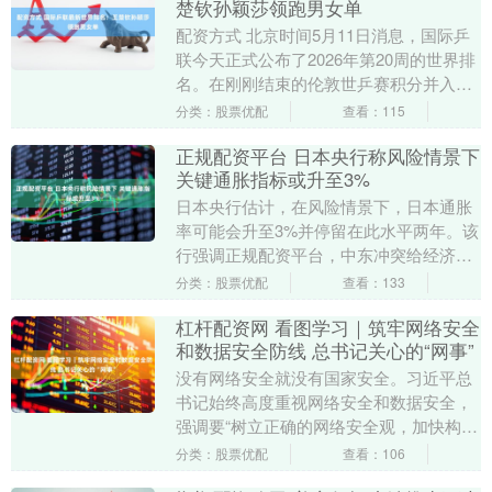
楚钦孙颖莎领跑男女单
配资方式 北京时间5月11日消息，国际乒
联今天正式公布了2026年第20周的世界排
名。在刚刚结束的伦敦世乒赛积分并入
后，中国乒乓球队依然展现出强大的集团
分类：股票优配
查看：115
优势，其....
正规配资平台 日本央行称风险情景下
关键通胀指标或升至3%
日本央行估计，在风险情景下，日本通胀
率可能会升至3%并停留在此水平两年。该
行强调正规配资平台，中东冲突给经济带
来高度不确定性。日本央行周四发布的季
分类：股票优配
查看：133
度经济展望报告....
杠杆配资网 看图学习｜筑牢网络安全
和数据安全防线 总书记关心的“网事”
没有网络安全就没有国家安全。习近平总
书记始终高度重视网络安全和数据安全，
强调要“树立正确的网络安全观，加快构建
关键信息基础设施安全保障体系”，指出维
分类：股票优配
查看：106
护网络安全是....