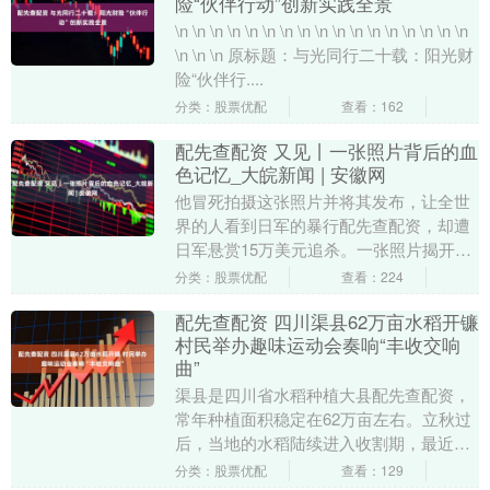
险“伙伴行动”创新实践全景
\n \n \n \n \n \n \n \n \n \n \n \n \n \n \n \n \n
\n \n \n 原标题：与光同行二十载：阳光财
险“伙伴行....
分类：股票优配
查看：162
配先查配资 又见丨一张照片背后的血
色记忆_大皖新闻 | 安徽网
他冒死拍摄这张照片并将其发布，让全世
界的人看到日军的暴行配先查配资，却遭
日军悬赏15万美元追杀。一张照片揭开血
色记忆，历史永远比影像更加残酷，勿忘
分类：股票优配
查看：224
历史、山河永念....
配先查配资 四川渠县62万亩水稻开镰
村民举办趣味运动会奏响“丰收交响
曲”
渠县是四川省水稻种植大县配先查配资，
常年种植面积稳定在62万亩左右。立秋过
后，当地的水稻陆续进入收割期，最近两
天已有新米抢鲜上市。 \n \n 村民用稻草制
分类：股票优配
查看：129