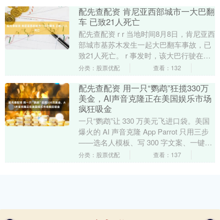
作的....
配先查配资 肯尼亚西部城市一大巴翻
车 已致21人死亡
配先查配资 r r 当地时间8月8日，肯尼亚西
部城市基苏木发生一起大巴翻车事故，已
致21人死亡。 r 事发时，该大巴行驶在基
苏木-卡卡梅加高速公路上的环岛处，因....
分类：股票优配
查看：132
配先查配资 用一只“鹦鹉”狂揽330万
美金，AI声音克隆正在美国娱乐市场
疯狂吸金
一只“鹦鹉”让 330 万美元飞进口袋。美国
爆火的 AI 声音克隆 App Parrot 只用三步
——选名人模板、写 300 字文案、一键生
成视频——就让全球 ....
分类：股票优配
查看：137