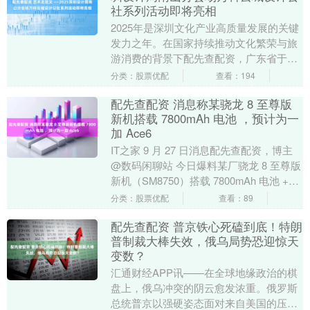
社系列活动即将亮相
2025年是深圳文化产业高质量发展的关键
发力之年。在国家持续推动文化繁荣与旅
游消费的背景下配先查配资，广东省于今
年5月推出文化产业高质量发展“政策包”，
分类：股票优配
查看：194
深圳市也....
配先查配资 消息称某骁龙 8 至尊版
新机搭载 7800mAh 电池 ，预计为一
加 Ace6
IT之家 9 月 27 日消息配先查配资，博主
@数码闲聊站 今日爆料某厂骁龙 8 至尊版
新机（SM8750）搭载 7800mAh 电池 +
120W 有线快充....
分类：股票优配
查看：89
配先查配资 普京铁心死磕到底！特朗
普制裁大棒失效，俄乌局势恐迎惊天
变数？
汇通财经APP讯——在全球地缘政治的棋
盘上，俄乌冲突的阴云愈发浓重。俄罗斯
总统普京以强硬姿态面对来自美国的压