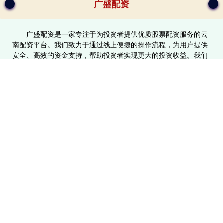
广盛配资
广盛配资是一家专注于为投资者提供优质股票配资服务的云
南配资平台。我们致力于通过线上便捷的操作流程，为用户提供
安全、高效的资金支持，帮助投资者实现更大的投资收益。我们
的服务涵盖多种配资方案，灵活满足不同投资者的需求。广盛配
资以客户为中心，提供专业的投资咨询和风险管理建议，确保客
户在股票市场中获得最佳的投资体验。无论您是新手还是资深投
资者，广盛配资都是您值得信赖的合作伙伴。
话题标签
在线配资炒股
可查的实盘配资公司
线下配资平台
配资方式
云南炒股配资
沈阳股票配资公司