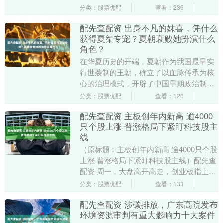
力，尤其是特朗普威胁实施的严厉制裁，
分类：股票优配
查看：236
依然坚定推进其军....
配先查配资 出身不凡的妺喜，凭什么
获得夏桀专宠？夏朝衰败她扮演什么
角色？
在华夏历史的开端，夏朝作为我国最早实
行世袭制的王朝，确立了以血脉传承为核
心的治理模式，开辟了中国早期政治制度
的一个崭新样式。它承载着古老文明最初
分类：股票优配
查看：120
的光芒，仿佛晨曦....
配先查配资 主板创年内新高 逾4000
只个股上涨 普涨格局下紧盯科技股主
线
（原标题：主板创年内新高 逾4000只个股
上涨 普涨格局下紧盯科技股主线）配先查
配资 周一，大盘高开高走，创业板指上涨
近2%，沪指、深成指齐创年内新高。盘面
分类：股票优配
查看：133
上，....
配先查配资 涉碳排放，广东高院发布
环境资源审判有重大影响力十大案件