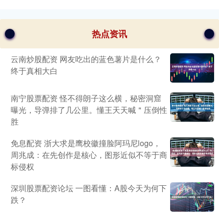
热点资讯
云南炒股配资 网友吃出的蓝色薯片是什么？
终于真相大白
南宁股票配资 怪不得朗子这么横，秘密洞窟
曝光，导弹排了几公里。懂王天天喊＂压倒性
胜
免息配资 浙大求是鹰校徽撞脸阿玛尼logo，
周兆成：在先创作是核心，图形近似不等于商
标侵权
深圳股票配资论坛 一图看懂：A股今天为何下
跌？