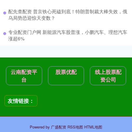
配先查配资 普京铁心死磕到底！特朗普制裁大棒失效，俄
乌局势恐迎惊天变数？
专业配资门户网 新能源汽车股普涨，小鹏汽车、理想汽车
涨超6%
云南配资平
股票优配
线上股票配
台
资公司
友情链接：
Powered by
广盛配资
RSS地图
HTML地图