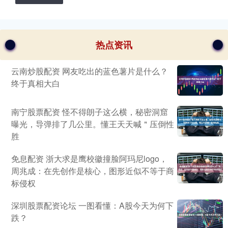
热点资讯
云南炒股配资 网友吃出的蓝色薯片是什么？
终于真相大白
南宁股票配资 怪不得朗子这么横，秘密洞窟
曝光，导弹排了几公里。懂王天天喊＂压倒性
胜
免息配资 浙大求是鹰校徽撞脸阿玛尼logo，
周兆成：在先创作是核心，图形近似不等于商
标侵权
深圳股票配资论坛 一图看懂：A股今天为何下
跌？