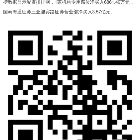
榜数据显示配资排排网，1家机构专用席位净买入6861.49万元，
国泰海通证券三亚迎宾路证券营业部净买入3.57亿元。