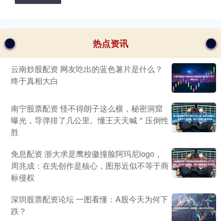
热点资讯
云南炒股配资 网友吃出的蓝色薯片是什么？
终于真相大白
南宁股票配资 怪不得朗子这么横，秘密洞窟
曝光，导弹排了几公里。懂王天天喊＂压倒性
胜
免息配资 浙大求是鹰校徽撞脸阿玛尼logo，
周兆成：在先创作是核心，图形近似不等于商
标侵权
深圳股票配资论坛 一图看懂：A股今天为何下
跌？