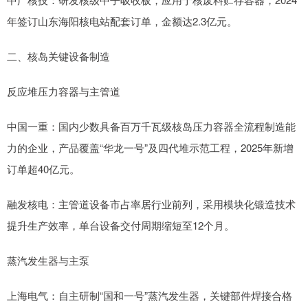
年签订山东海阳核电站配套订单，金额达2.3亿元。
二、核岛关键设备制造
反应堆压力容器与主管道
中国一重：国内少数具备百万千瓦级核岛压力容器全流程制造能
力的企业，产品覆盖“华龙一号”及四代堆示范工程，2025年新增
订单超40亿元。
融发核电：主管道设备市占率居行业前列，采用模块化锻造技术
提升生产效率，单台设备交付周期缩短至12个月。
蒸汽发生器与主泵
上海电气：自主研制“国和一号”蒸汽发生器，关键部件焊接合格