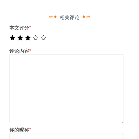
相关评论
本文评分
*
评论内容
*
你的昵称
*