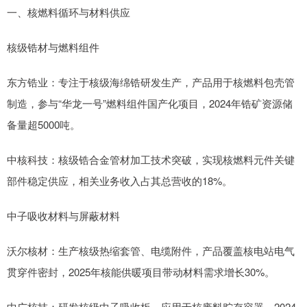
一、核燃料循环与材料供应
核级锆材与燃料组件
东方锆业：专注于核级海绵锆研发生产，产品用于核燃料包壳管
制造，参与“华龙一号”燃料组件国产化项目，2024年锆矿资源储
备量超5000吨。
中核科技：核级锆合金管材加工技术突破，实现核燃料元件关键
部件稳定供应，相关业务收入占其总营收的18%。
中子吸收材料与屏蔽材料
沃尔核材：生产核级热缩套管、电缆附件，产品覆盖核电站电气
贯穿件密封，2025年核能供暖项目带动材料需求增长30%。
中广核技：研发核级中子吸收板，应用于核废料贮存容器，2024