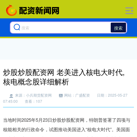
搜索
炒股炒股配资网 老美进入核电大时代,
核电概念股详细解析
来源：小兵期货配资网
网站：广盛配资
日期：2025-05-27
07:45:00
查看：107
当地时间2025年5月23日炒股炒股配资网，特朗普签署了四项与
核能相关的行政命令，试图推动美国进入“核电大时代”。美国面