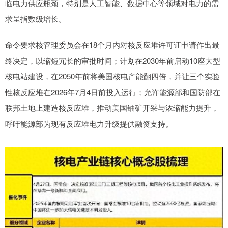
临电力供应瓶颈，特别是人工智能、数据中心等领域对电力的需
求呈指数级增长。
命令要求核管理委员会在18个月内对核反应堆许可证申请作出最
终决定，以缩短冗长的审批时间；计划在2030年前启动10座大型
核电站建设，在2050年前将美国核电产能翻四倍，并让三个实验
性核反应堆在2026年7月4日前投入运行；允许能源部和国防部在
联邦土地上建造核反应堆，推动美国铀矿开采与浓缩能力提升，
呼吁能源部为现有反应堆电力升级提供融资支持。