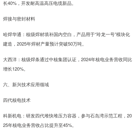
长40%，开发耐高温高压电缆新品。
焊接与密封材料
哈焊华通：核级焊材填补国内空白，产品用于“玲龙一号”模块化
建造，2025年焊材产量预计突破50万吨。
大西洋：核级焊条通过中核集团认证，2024年核电业务营收同比
增长120%。
六、新兴技术应用领域
四代核电技术
科新机电：研发四代堆快堆压力容器，参与石岛湾示范工程，20
25年核电业务营收占比提升至45%。