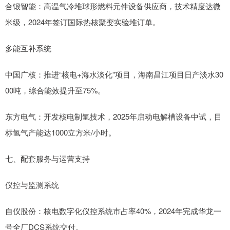
合锻智能：高温气冷堆球形燃料元件设备供应商，技术精度达微
米级，2024年签订国际热核聚变实验堆订单。
多能互补系统
中国广核：推进“核电+海水淡化”项目，海南昌江项目日产淡水30
00吨，综合能效提升至75%。
东方电气：开发核电制氢技术，2025年启动电解槽设备中试，目
标氢气产能达1000立方米/小时。
七、配套服务与运营支持
仪控与监测系统
自仪股份：核电数字化仪控系统市占率40%，2024年完成华龙一
号全厂DCS系统交付。