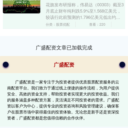
花旗发布研报称，伟易达（00303）截至3
月底止财年纯利跌5.9%至1.568亿美元，
较该行此前预测的1.796亿美元低出约
13%。业绩逊预期主因（1）美国独立....
分类：股票优配
查看：220
广盛配资文章已加载完成
广盛配资
广盛配资是一家专注于为投资者提供优质股票配资服务的云
南配资平台。我们致力于通过线上便捷的操作流程，为用户提供
安全、高效的资金支持，帮助投资者实现更大的投资收益。我们
的服务涵盖多种配资方案，灵活满足不同投资者的需求。广盛配
资以客户为中心，提供专业的投资咨询和风险管理建议，确保客
户在股票市场中获得最佳的投资体验。无论您是新手还是资深投
资者，广盛配资都是您值得信赖的合作伙伴。